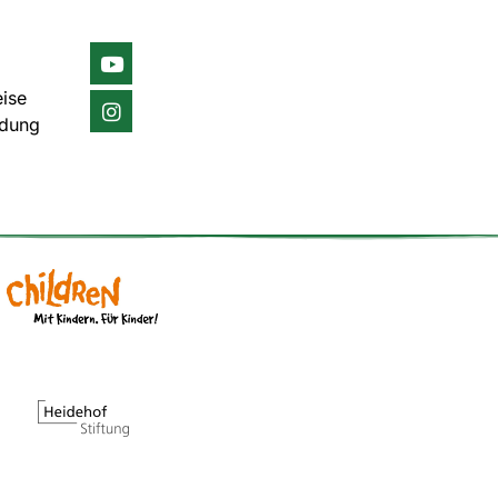
ise
ldung