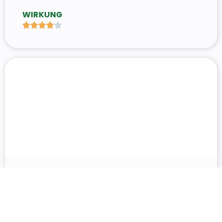
WIRKUNG





MOBILITÄT
FAHRGEMEINSCHAFTEN
Diese Anleitung soll erklären, wie dann, wenn das
Auto das einzige geeignete Verkehrsmittel ist,