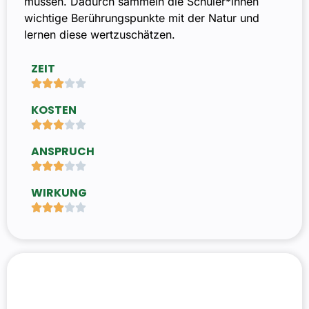
müssen. Dadurch sammeln die Schüler*innen
wichtige Berührungspunkte mit der Natur und
lernen diese wertzuschätzen.
ZEIT





KOSTEN





ANSPRUCH





WIRKUNG




