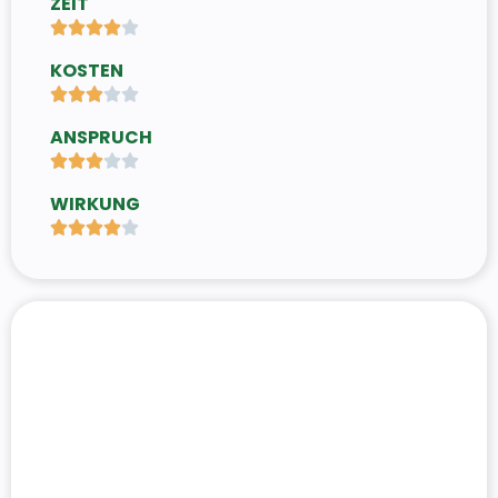
ZEIT





KOSTEN





ANSPRUCH





WIRKUNG




